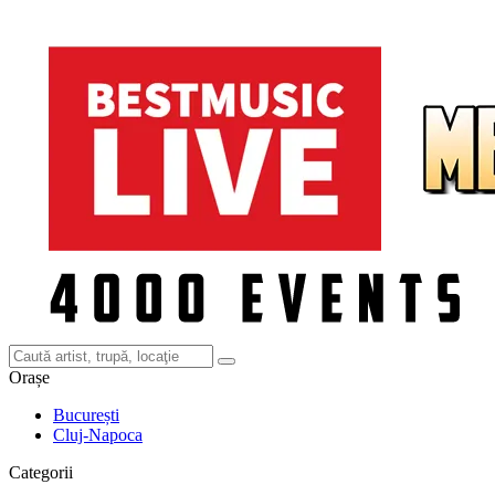
Orașe
București
Cluj-Napoca
Categorii