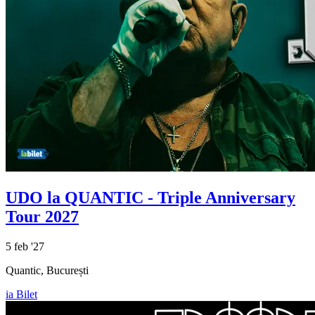
UDO la QUANTIC - Triple Anniversary
Tour 2027
5 feb '27
Quantic, București
ia Bilet