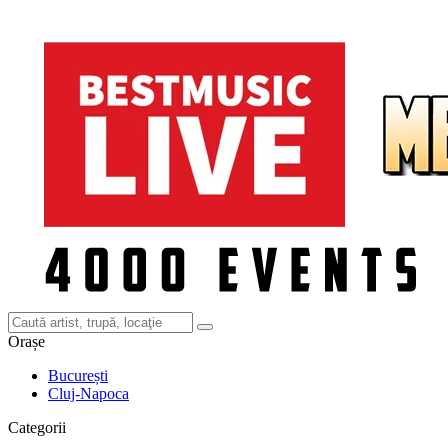
Orașe
București
Cluj-Napoca
Categorii