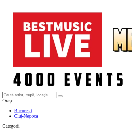
Orașe
București
Cluj-Napoca
Categorii