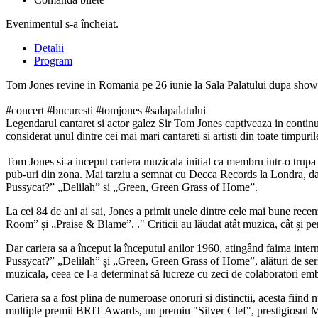
Evenimentul s-a încheiat.
Detalii
Program
Tom Jones revine in Romania pe 26 iunie la Sala Palatului dupa show
#concert #bucuresti #tomjones #salapalatului
Legendarul cantaret si actor galez Sir Tom Jones captiveaza in continu
considerat unul dintre cei mai mari cantareti si artisti din toate timpuri
Tom Jones si-a inceput cariera muzicala initial ca membru intr-o trupa 
pub-uri din zona. Mai tarziu a semnat cu Decca Records la Londra, dand
Pussycat?” „Delilah” si „Green, Green Grass of Home”.
La cei 84 de ani ai sai, Jones a primit unele dintre cele mai bune re
Room” și „Praise & Blame”. ." Criticii au lăudat atât muzica, cât și perfo
Dar cariera sa a început la începutul anilor 1960, atingând faima inte
Pussycat?” „Delilah” și „Green, Green Grass of Home”, alături de seri
muzicala, ceea ce l-a determinat să lucreze cu zeci de colaboratori e
Cariera sa a fost plina de numeroase onoruri si distinctii, acesta fiin
multiple premii BRIT Awards, un premiu "Silver Clef", prestigiosul M