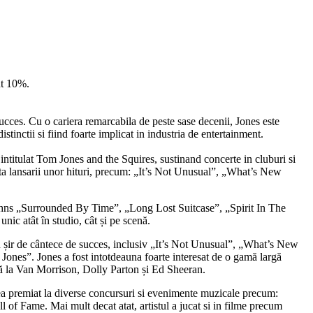
nt 10%.
cces. Cu o cariera remarcabila de peste sase decenii, Jones este
stinctii si fiind foarte implicat in industria de entertainment.
intitulat Tom Jones and the Squires, sustinand concerte in cluburi si
ita lansarii unor hituri, precum: „It’s Not Unusual”, „What’s New
 Johns „Surrounded By Time”, „Long Lost Suitcase”, „Spirit In The
ic atât în ​​studio, cât și pe scenă.
un șir de cântece de succes, inclusiv „It’s Not Unusual”, „What’s New
ones”. Jones a fost intotdeauna foarte interesat de o gamă largă
nă la Van Morrison, Dolly Parton și Ed Sheeran.
enea premiat la diverse concursuri si evenimente muzicale precum:
f Fame. Mai mult decat atat, artistul a jucat si in filme precum