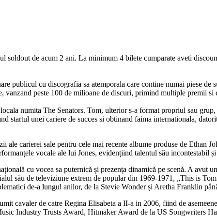
ul soldout de acum 2 ani. La minimum 4 bilete cumparate aveti discou
are publicul cu discografia sa atemporala care contine numai piese de su
le, vanzand peste 100 de milioane de discuri, primind multiple premii si di
locala numita The Senators. Tom, ulterior s-a format propriul sau grup, 
 startul unei cariere de succes si obtinand faima internationala, dator
cenzii ale carierei sale pentru cele mai recente albume produse de Ethan
rmanțele vocale ale lui Jones, evidențiind talentul său incontestabil și un
rnațională cu vocea sa puternică și prezența dinamică pe scenă. A avut 
alul său de televiziune extrem de popular din 1969-1971, „This is Tom J
mblematici de-a lungul anilor, de la Stevie Wonder și Aretha Franklin pâ
d numit cavaler de catre Regina Elisabeta a II-a in 2006, fiind de aseme
usic Industry Trusts Award, Hitmaker Award de la US Songwriters Hall o