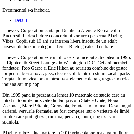
Evenimentul s-a încheiat.
Detalii
Thievery Corporation canta pe 16 iulie la Arenele Romane din
Bucuresti. In deschiderea concertului vor urca pe scena Blazing
Vibez. Copiii sub 10 ani au intrarea libera insotiti de un adult
posesor de bilet in categoria Teren. Bilete gasiti si la intrare.
Thievery Corporation este un duo ce si-a inceput activitatea in 1995,
la Eighteenth Street Lounge din Washington D.C. Cei doi membri
fondatori, Rob Garza si Eric Hilton au reusit sa combine dragostea
lor pentru bossa nova, jazz, electro si dub intr-un stil muzical aparte.
Treptat, in muzica lor au introdus si elemente de rap, reggae, muzica
indiana sau trip hop.
Din 1995 pana in prezent au lansat 10 materiale de studio care au
intrat in topurile muzicale din tari precum Statele Unite, Noua
Zeelanda, Mare Britanie, Germania, Franta si nu numai. De-a lungul
carierei, versurile formatiei au fost compuse intr-o varietate de limbi
printre care portugheza, romana, persana, hindi, engleza sau
spaniola.
Blazing Vibez a luat nastere in 2010 prin colaborarea a patru dintre