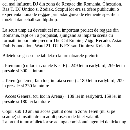
cei mai influenti DJ din zona de Reggae din Romania, Chesarion,
Ras T, DJ Undoo si Zodiak. Scopul lor era sa ofere publicului o
experienta noua de reggae prin adaugarea de elemente specificii
muzicii dancehall sau hip-hop.
La scurt timp au devenit cel mai important proiect de reggae din
Romania, fapt ce i-a propulsat, ajungand sa imparta scena cu
formatii importante precum The Cat Empire, Ziggi Recado, Asian
Dub Foundation, Ward 21, DUB FX sau Dubioza Kolektiv.
Biletele se gasesc pe iabilet.ro la urmatoarele preturi:
- Premium (cu loc in zonele K si E) - 249 lei in earlybird, 269 lei in
presale si 300 la intrare
- Teren (pe teren, fara loc, in fata scenei) - 189 lei in earlybird, 209
in presale si 230 la intrare
- Acces General (cu loc in Arena) - 139 lei in earlybird, 159 lei in
presale si 180 lei la intrare
Copiii sub 10 ani au acces gratuit doar in zona Teren (nu si pe
scaune) si insotiti de un adult posesor de bilet valabil.
La pretul tuturor biletelor se adauga comisionul agentiei de ticketing.