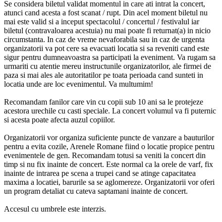
Se considera biletul validat momentul in care ati intrat la concert,
atunci cand acesta a fost scanat / rupt. Din acel moment biletul nu
mai este valid si a inceput spectacolul / concertul / festivalul iar
biletul (contravaloarea acestuia) nu mai poate fi returnat(a) in nicio
circumstanta. In caz de vreme nevaforabila sau in caz de urgenta
organizatorii va pot cere sa evacuati locatia si sa reveniti cand este
sigur pentru dumneavoastra sa participati la eveniment. Va rugam sa
urmariti cu atentie mereu instructunile organizatorilor, ale firmei de
paza si mai ales ale autoritatilor pe toata perioada cand sunteti in
locatia unde are loc evenimentul. Va multumim!
Recomandam fanilor care vin cu copii sub 10 ani sa le protejeze
acestora urechile cu casti speciale. La concert volumul va fi puternic
si acesta poate afecta auzul copiilor.
Organizatorii vor organiza suficiente puncte de vanzare a bauturilor
pentru a evita cozile, Arenele Romane fiind o locatie propice pentru
evenimentele de gen. Recomandam totusi sa veniti la concert din
timp si nu fix inainte de concert. Este normal ca la orele de varf, fix
inainte de intrarea pe scena a trupei cand se atinge capacitatea
maxima a locatiei, barurile sa se aglomereze. Organizatorii vor oferi
un program detaliat cu cateva saptamani inainte de concert.
Accesul cu umbrele este interzis.