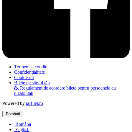
Termeni și condiții
Confidențialitate
Cookie-uri
Bilete pe site-ul tău
Regulament de acordare bilete pentru persoanele cu
dizabilitati
Powered by
iaBilet.ro
Română
Română
English