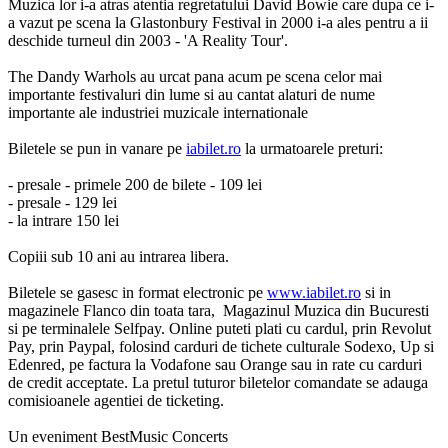
Muzica lor i-a atras atentia regretatului David Bowie care dupa ce i-
a vazut pe scena la Glastonbury Festival in 2000 i-a ales pentru a ii
deschide turneul din 2003 - 'A Reality Tour'.
The Dandy Warhols au urcat pana acum pe scena celor mai
importante festivaluri din lume si au cantat alaturi de nume
importante ale industriei muzicale internationale
Biletele se pun in vanare pe
iabilet.ro
la urmatoarele preturi:
- presale - primele 200 de bilete - 109 lei
- presale - 129 lei
- la intrare 150 lei
Copiii sub 10 ani au intrarea libera.
Biletele se gasesc in format electronic pe
www.iabilet.ro
si in
magazinele Flanco din toata tara, Magazinul Muzica din Bucuresti
si pe terminalele Selfpay. Online puteti plati cu cardul, prin Revolut
Pay, prin Paypal, folosind carduri de tichete culturale Sodexo, Up si
Edenred, pe factura la Vodafone sau Orange sau in rate cu carduri
de credit acceptate. La pretul tuturor biletelor comandate se adauga
comisioanele agentiei de ticketing.
Un eveniment BestMusic Concerts