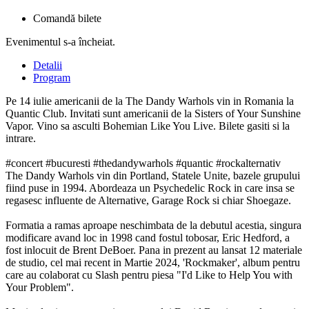
Comandă bilete
Evenimentul s-a încheiat.
Detalii
Program
Pe 14 iulie americanii de la The Dandy Warhols vin in Romania la
Quantic Club. Invitati sunt americanii de la Sisters of Your Sunshine
Vapor. Vino sa asculti Bohemian Like You Live. Bilete gasiti si la
intrare.
#concert #bucuresti #thedandywarhols #quantic #rockalternativ
The Dandy Warhols vin din Portland, Statele Unite, bazele grupului
fiind puse in 1994. Abordeaza un Psychedelic Rock in care insa se
regasesc influente de Alternative, Garage Rock si chiar Shoegaze.
Formatia a ramas aproape neschimbata de la debutul acestia, singura
modificare avand loc in 1998 cand fostul tobosar, Eric Hedford, a
fost inlocuit de Brent DeBoer. Pana in prezent au lansat 12 materiale
de studio, cel mai recent in Martie 2024, 'Rockmaker', album pentru
care au colaborat cu Slash pentru piesa "I'd Like to Help You with
Your Problem".