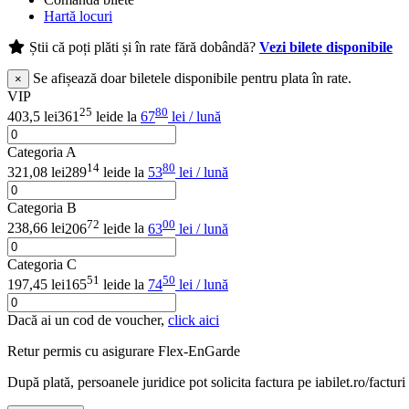
Hartă locuri
Știi că poți plăti și în rate fără dobândă?
Vezi bilete disponibile
Se afișează doar biletele disponibile pentru plata în rate.
×
VIP
25
80
403,5 lei
361
lei
de la
67
lei / lună
Categoria A
14
80
321,08 lei
289
lei
de la
53
lei / lună
Categoria B
72
00
238,66 lei
206
lei
de la
63
lei / lună
Categoria C
51
50
197,45 lei
165
lei
de la
74
lei / lună
Dacă ai un cod de voucher,
click aici
Retur permis cu asigurare
Flex-EnGarde
După plată, persoanele juridice pot solicita factura pe iabilet.ro/facturi