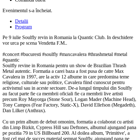
Evenimentul s-a încheiat.
Detalii
Program
Pe 9 iulie Soulfly revin in Romania la Quantic Club. In deschidere
vor urca pe scena Vendetta F.M..
#concert #bucuresti #soulfly #maxcavalera #thrashmetal #metal
#quantic
Soulfly revine in Romania pentru un show de Brazilian Thrash
Metal autentic. Formatia a carei baza a fost pusa de catre Max
Cavalera in 1997, are la activ 12 albume in care predomina teme
religiose, culturale sau politice, Cavalera fiind cunoscut pentru
activismul sau in aceste sectoare. De-a lungul timpului din Soulfly
au facut parte fie ca membrii oficiali fie ca membrii live artisti
precum Roy Mayorga (Stone Sour), Logan Mader (Machine Head),
Tony Campos (Fear Factory, Static-X), David Ellefson (Megadeth),
Dan Lilker (Anthrax).
Cu un prim album de debut omonim, formatia a colaborat cu artisti
din Limp Bizkit, Cypress Hill sau Deftones, albumul ajungand pana
pe pozitia 79 in US Billboard 200. Al doilea album, 'Primitive', a
fost cel mai de succes material semnat Soulfly, ajungand pana pe