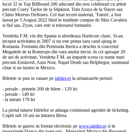
locul 32 in Top Billboard 200 aducand din nou colaborari cu artisti
precum Corey Taylor de la Slipknot, Tom Araya de la Slayer sau
Chino Moreno Deftones. Cel mai recent material, 'Totem', a fost
lansat pe 5 August 2022 fiind in totalitate compus de Max Cavalera
si fiul sau, Zyon, care este si tobosarul formatiei.
Vendetta F.M. vin din Spania si abordeaza Hardcore clasic. Si-au
inceput activitatea in 2007 si nu este prima oara cand ajung in
Romania. Formatia din Peninsula Iberica a deschis si concertul
Megadeth de la Romexpo din vara anului trecut. In cei aproape 20
de ani de activitate, Vendetta F.M. au impartit scena cu nume mari
precum Enslaved, Aura Noir, Napal Death sau Belphegor, sustinand
chiar si un turneu in Mexico.
Biletele se pun in vanare pe
iabilet.ro
la urmatoarele preturi:
- presale - primele 200 de bilete - 129 lei
- presale - 149 lei
- la intrare 170 lei
La pretul tuturor biletelor se adauga comisionul agentiei de ticketing.
Copiii sub 10 ani au intrarea libera.
Biletele se gasesc in format electronic pe
www.iabilet.ro
si in
magazinele Flanco din toata tara, Magazinul Muzica din Bucuresti