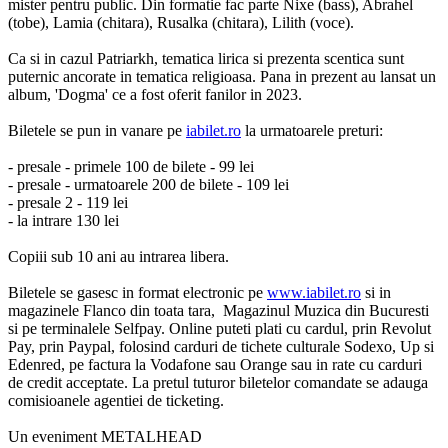
mister pentru public. Din formatie fac parte Nixe (bass), Abrahel
(tobe), Lamia (chitara), Rusalka (chitara), Lilith (voce).
Ca si in cazul Patriarkh, tematica lirica si prezenta scentica sunt
puternic ancorate in tematica religioasa. Pana in prezent au lansat un
album, 'Dogma' ce a fost oferit fanilor in 2023.
Biletele se pun in vanare pe
iabilet.ro
la urmatoarele preturi:
- presale - primele 100 de bilete - 99 lei
- presale - urmatoarele 200 de bilete - 109 lei
- presale 2 - 119 lei
- la intrare 130 lei
Copiii sub 10 ani au intrarea libera.
Biletele se gasesc in format electronic pe
www.iabilet.ro
si in
magazinele Flanco din toata tara, Magazinul Muzica din Bucuresti
si pe terminalele Selfpay. Online puteti plati cu cardul, prin Revolut
Pay, prin Paypal, folosind carduri de tichete culturale Sodexo, Up si
Edenred, pe factura la Vodafone sau Orange sau in rate cu carduri
de credit acceptate. La pretul tuturor biletelor comandate se adauga
comisioanele agentiei de ticketing.
Un eveniment METALHEAD