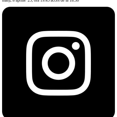
marți, 8 aprilie '25, ora 19:45 acces de la 18:30