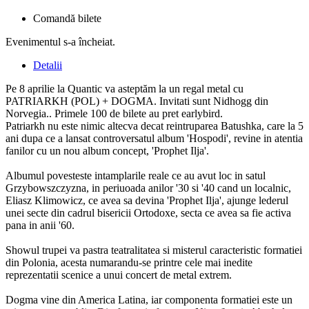
Comandă bilete
Evenimentul s-a încheiat.
Detalii
Pe 8 aprilie la Quantic va asteptăm la un regal metal cu
PATRIARKH (POL) + DOGMA. Invitati sunt Nidhogg din
Norvegia.. Primele 100 de bilete au pret earlybird.
Patriarkh nu este nimic altecva decat reintruparea Batushka, care la 5
ani dupa ce a lansat controversatul album 'Hospodi', revine in atentia
fanilor cu un nou album concept, 'Prophet Ilja'.
Albumul povesteste intamplarile reale ce au avut loc in satul
Grzybowszczyzna, in periuoada anilor '30 si '40 cand un localnic,
Eliasz Klimowicz, ce avea sa devina 'Prophet Ilja', ajunge lederul
unei secte din cadrul bisericii Ortodoxe, secta ce avea sa fie activa
pana in anii '60.
Showul trupei va pastra teatralitatea si misterul caracteristic formatiei
din Polonia, acesta numarandu-se printre cele mai inedite
reprezentatii scenice a unui concert de metal extrem.
Dogma vine din America Latina, iar componenta formatiei este un