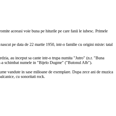
mite aceeasi voie buna pe hiturile pe care fanii le iubesc. Primele
ascut pe data de 22 martie 1950, intr-o familie cu origini mixte: tatal
edzia, au inceput sa cante intr-o trupa numita "Jutro" (n.r. "Buna
a si-a schimbat numele in "Bijelo Dugme" ("Butonul Alb").
3 albume vandute in sase milioane de exemplare. Dupa zece ani de muzica
alcanice, cu sonoritati rock.