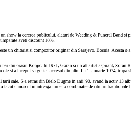
 un show la cererea publicului, alaturi de Weeding & Funeral Band si pro
e cumparate aveti discount 10%.
te un chitarist si compozitor originar din Sarajevo, Bosnia. Acesta s-a n
bar din orasul Konjic. In 1971, Goran si un alt artist aspirant, Zoran R
acole si a inceput sa guste succesul din plin. La 1 ianuarie 1974, trup
k al tarii sale. S-a retras din Bielo Dugme in anii '90, avand la activ 1
l-a facut cunoscut in intreaga lume: o combinatie de ritmuri traditionale b