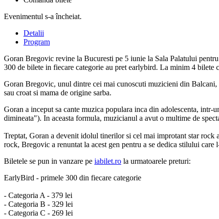
Evenimentul s-a încheiat.
Detalii
Program
Goran Bregovic revine la Bucuresti pe 5 iunie la Sala Palatului pentru
300 de bilete in fiecare categorie au pret earlybird. La minim 4 bilet
Goran Bregovic, unul dintre cei mai cunoscuti muzicieni din Balcani, es
sau croat si mama de origine sarba.
Goran a inceput sa cante muzica populara inca din adolescenta, intr-un 
dimineata"). In aceasta formula, muzicianul a avut o multime de spect
Treptat, Goran a devenit idolul tinerilor si cel mai improtant star roc
rock, Bregovic a renuntat la acest gen pentru a se dedica stilului care 
Biletele se pun in vanzare pe
iabilet.ro
la urmatoarele preturi:
EarlyBird - primele 300 din fiecare categorie
- Categoria A - 379 lei
- Categoria B - 329 lei
- Categoria C - 269 lei