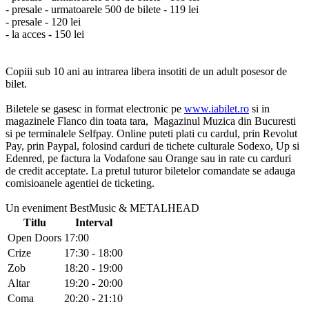
- presale - urmatoarele 500 de bilete - 119 lei
- presale - 120 lei
- la acces - 150 lei
Copiii sub 10 ani au intrarea libera insotiti de un adult posesor de
bilet.
Biletele se gasesc in format electronic pe
www.iabilet.ro
si in
magazinele Flanco din toata tara, Magazinul Muzica din Bucuresti
si pe terminalele Selfpay. Online puteti plati cu cardul, prin Revolut
Pay, prin Paypal, folosind carduri de tichete culturale Sodexo, Up si
Edenred, pe factura la Vodafone sau Orange sau in rate cu carduri
de credit acceptate. La pretul tuturor biletelor comandate se adauga
comisioanele agentiei de ticketing.
Un eveniment BestMusic & METALHEAD
Titlu
Interval
Open Doors
17:00
Crize
17:30 - 18:00
Zob
18:20 - 19:00
Altar
19:20 - 20:00
Coma
20:20 - 21:10