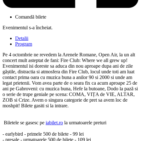
Comandă bilete
Evenimentul s-a încheiat.
Detalii
Program
Pe 4 octombrie ne revedem la Arenele Romane, Open Air, la un alt
concert mult asteptat de fani: Fire Club: Where we all grew up!
Evenimentul isi doreste sa aduca din nou aproape dupa ani de zile
găștile, distractia si atmosfera din Fire Club, locul unde toti am luat
contact prima oara cu muzica buna a anilor 90 si 2000 si unde am
legat prietenii. Vom avea parte de o seara fix ca acum aproape 25 de
ani pe Gabroveni: cu muzica buna, Hefe la butoane, Dodo la pază si
o serie de trupe geniale pe scena: COMA, VIȚA de VIE, ALTAR,
ZOB si Crize. Avem o singura categorie de pret sa avem loc de
moshpit! Bilete gasiti si la intrare.
Biletele se gasesc pe
iabilet.ro
la urmatoarele preturi
- earlybird - primele 500 de bilete - 99 lei
- presale - urmatoarele 500 de bilete - 109 lei