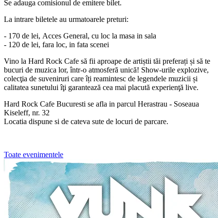
Se adauga comisionul de emitere bilet.
La intrare biletele au urmatoarele preturi:
- 170 de lei, Acces General, cu loc la masa in sala
- 120 de lei, fara loc, in fata scenei
Vino la Hard Rock Cafe să fii aproape de artiștii tăi preferați și să te
bucuri de muzica lor, într-o atmosferă unică! Show-urile explozive,
colecţia de suveniruri care îți reamintesc de legendele muzicii și
calitatea sunetului îţi garantează cea mai placută experienţă live.
Hard Rock Cafe Bucuresti se afla in parcul Herastrau - Soseaua
Kiseleff, nr. 32
Locatia dispune si de cateva sute de locuri de parcare.
Toate evenimentele