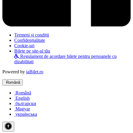
Termeni și condiții
Confidențialitate
Cookie-uri
Bilete pe site-ul tău
Regulament de acordare bilete pentru persoanele cu
dizabilitati
Powered by
iaBilet.ro
Română
Română
English
български
Magyar
українська