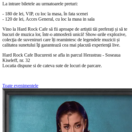
La intrare biletele au urmatoarele preturi:
- 180 de lei, VIP, cu loc la masa, în fata scenei
- 120 de lei, Acces General, cu loc la masa in sala
Vino la Hard Rock Cafe să fii aproape de artiștii tăi preferați și să te
bucuri de muzica lor, într-o atmosferă unică! Show-urile explozive,
colecţia de suveniruri care îți reamintesc de legendele muzicii și
calitatea sunetului îţi garantează cea mai placută experienţă live.
Hard Rock Cafe Bucuresti se afla in parcul Herastrau - Soseaua
Kiseleff, nr. 32
Locatia dispune si de cateva sute de locuri de parcare.
Toate evenimentele