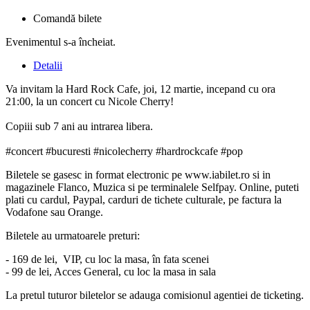
Comandă bilete
Evenimentul s-a încheiat.
Detalii
Va invitam la Hard Rock Cafe, joi, 12 martie, incepand cu ora
21:00, la un concert cu Nicole Cherry!
Copiii sub 7 ani au intrarea libera.
#concert #bucuresti #nicolecherry #hardrockcafe #pop
Biletele se gasesc in format electronic pe www.iabilet.ro si in
magazinele Flanco, Muzica si pe terminalele Selfpay. Online, puteti
plati cu cardul, Paypal, carduri de tichete culturale, pe factura la
Vodafone sau Orange.
Biletele au urmatoarele preturi:
- 169 de lei, VIP, cu loc la masa, în fata scenei
- 99 de lei, Acces General, cu loc la masa in sala
La pretul tuturor biletelor se adauga comisionul agentiei de ticketing.