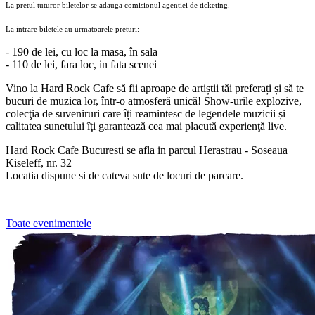
La pretul tuturor biletelor se adauga comisionul agentiei de ticketing.
La intrare biletele au urmatoarele preturi:
- 190 de lei, cu loc la masa, în sala
- 11
0 de lei, fara loc, in fata scenei
Vino la Hard Rock Cafe să fii aproape de artiștii tăi preferați și să te
bucuri de muzica lor, într-o atmosferă unică! Show-urile explozive,
colecţia de suveniruri care îți reamintesc de legendele muzicii și
calitatea sunetului îţi garantează cea mai placută experienţă live.
Hard Rock Cafe Bucuresti se afla in parcul Herastrau - Soseaua
Kiseleff, nr. 32
Locatia dispune si de cateva sute de locuri de parcare.
Toate evenimentele