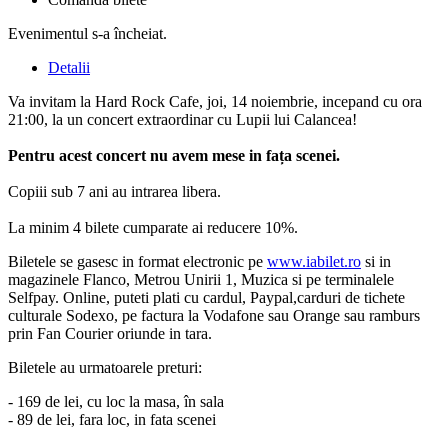
Evenimentul s-a încheiat.
Detalii
Va invitam la Hard Rock Cafe, joi, 14 noiembrie, incepand cu ora
21:00, la un concert extraordinar cu Lupii lui Calancea!
Pentru acest concert nu avem mese in fața scenei.
Copiii sub 7 ani au intrarea libera.
La minim 4 bilete cumparate ai reducere 10%.
Biletele se gasesc in format electronic pe
www.iabilet.ro
si in
magazinele Flanco, Metrou Unirii 1, Muzica si pe terminalele
Selfpay. Online, puteti plati cu cardul, Paypal,carduri de tichete
culturale Sodexo, pe factura la Vodafone sau Orange sau ramburs
prin Fan Courier oriunde in tara.
Biletele au urmatoarele preturi:
- 169 de lei, cu loc la masa, în sala
- 89 de lei, fara loc, in fata scenei