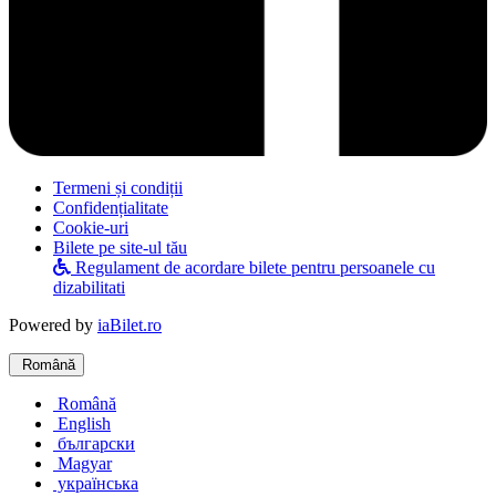
Termeni și condiții
Confidențialitate
Cookie-uri
Bilete pe site-ul tău
Regulament de acordare bilete pentru persoanele cu
dizabilitati
Powered by
iaBilet.ro
Română
Română
English
български
Magyar
українська