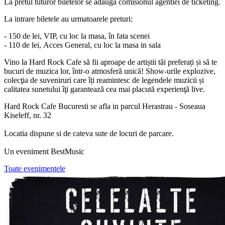
La pretul tuturor biletelor se adauga comisionul agentiei de ticketing.
La intrare biletele au urmatoarele preturi:
- 150 de lei, VIP, cu loc la masa, în fata scenei
- 110 de lei, Acces General, cu loc la masa in sala
Vino la Hard Rock Cafe să fii aproape de artiștii tăi preferați și să te
bucuri de muzica lor, într-o atmosferă unică! Show-urile explozive,
colecţia de suveniruri care îți reamintesc de legendele muzicii și
calitatea sunetului îţi garantează cea mai placută experienţă live.
Hard Rock Cafe Bucuresti se afla in parcul Herastrau - Soseaua
Kiseleff, nr. 32
Locatia dispune si de cateva sute de locuri de parcare.
Un eveniment BestMusic
Toate evenimentele