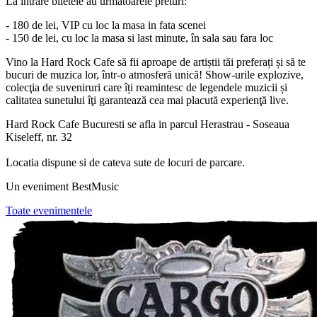
La intrare biletele au urmatoarele preturi:
- 180 de lei, VIP cu loc la masa in fata scenei
- 150 de lei, cu loc la masa si last minute, în sala sau fara loc
Vino la Hard Rock Cafe să fii aproape de artiștii tăi preferați și să te
bucuri de muzica lor, într-o atmosferă unică! Show-urile explozive,
colecţia de suveniruri care îți reamintesc de legendele muzicii și
calitatea sunetului îţi garantează cea mai placută experienţă live.
Hard Rock Cafe Bucuresti se afla in parcul Herastrau - Soseaua
Kiseleff, nr. 32
Locatia dispune si de cateva sute de locuri de parcare.
Un eveniment BestMusic
Toate evenimentele